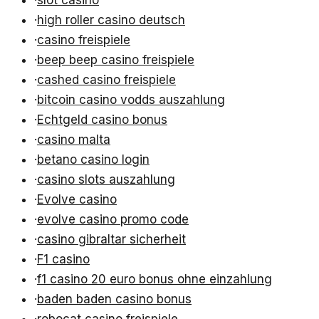
·
high roller casino deutsch
·
casino freispiele
·
beep beep casino freispiele
·
cashed casino freispiele
·
bitcoin casino vodds auszahlung
·
Echtgeld casino bonus
·
casino malta
·
betano casino login
·
casino slots auszahlung
·
Evolve casino
·
evolve casino promo code
·
casino gibraltar sicherheit
·
F1 casino
·
f1 casino 20 euro bonus ohne einzahlung
·
baden baden casino bonus
·
robocat casino freispiele