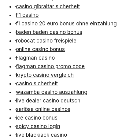
·
casino gibraltar sicherheit
·
F1 casino
·
f1 casino 20 euro bonus ohne einzahlung
·
baden baden casino bonus
·
robocat casino freispiele
·
online casino bonus
·
Flagman casino
·
flagman casino promo code
·
krypto casino vergleich
·
casino sicherheit
·
wazamba casino auszahlung
·
live dealer casino deutsch
·
seriöse online casinos
·
ice casino bonus
·
spicy casino login
·
live blackjack casino