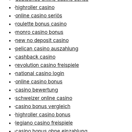
·
highroller casino
·
online casino seriös
·
roulette bonus casino
·
monro casino bonus
·
new no deposit casino
·
pelican casino auszahlung
·
cashback casino
·
revolution casino freispiele
·
national casino login
·
online casino bonus
·
casino bewertung
·
schweizer online casino
·
casino bonus vergleich
·
highroller casino bonus
·
legiano casino freispiele
·
casino bonus ohne einzahlung