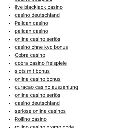
·
live blackjack casino
·
casino deutschland
·
Pelican casino
·
pelican casino
·
online casino seriös
·
casino ohne kyc bonus
·
Cobra casino
·
cobra casino freispiele
·
slots mit bonus
·
online casino bonus
·
curacao casino auszahlung
·
online casino seriös
·
casino deutschland
·
seriöse online casinos
·
Rollino casino
·
rollino casino promo code