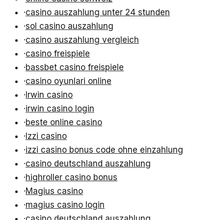
·
casino auszahlung unter 24 stunden
·
sol casino auszahlung
·
casino auszahlung vergleich
·
casino freispiele
·
bassbet casino freispiele
·
casino oyunlari online
·
Irwin casino
·
irwin casino login
·
beste online casino
·
Izzi casino
·
izzi casino bonus code ohne einzahlung
·
casino deutschland auszahlung
·
highroller casino bonus
·
Magius casino
·
magius casino login
·
casino deutschland auszahlung