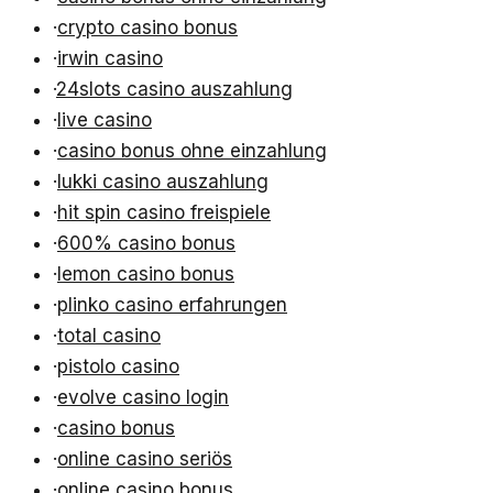
·
crypto casino bonus
·
irwin casino
·
24slots casino auszahlung
·
live casino
·
casino bonus ohne einzahlung
·
lukki casino auszahlung
·
hit spin casino freispiele
·
600% casino bonus
·
lemon casino bonus
·
plinko casino erfahrungen
·
total casino
·
pistolo casino
·
evolve casino login
·
casino bonus
·
online casino seriös
·
online casino bonus