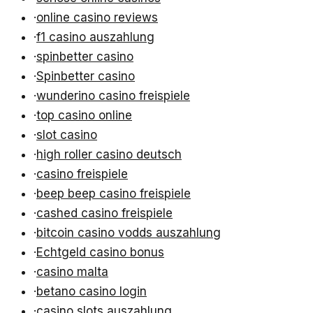
·
online casino reviews
·
f1 casino auszahlung
·
spinbetter casino
·
Spinbetter casino
·
wunderino casino freispiele
·
top casino online
·
slot casino
·
high roller casino deutsch
·
casino freispiele
·
beep beep casino freispiele
·
cashed casino freispiele
·
bitcoin casino vodds auszahlung
·
Echtgeld casino bonus
·
casino malta
·
betano casino login
·
casino slots auszahlung