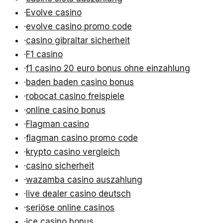
·
Evolve casino
·
evolve casino promo code
·
casino gibraltar sicherheit
·
F1 casino
·
f1 casino 20 euro bonus ohne einzahlung
·
baden baden casino bonus
·
robocat casino freispiele
·
online casino bonus
·
Flagman casino
·
flagman casino promo code
·
krypto casino vergleich
·
casino sicherheit
·
wazamba casino auszahlung
·
live dealer casino deutsch
·
seriöse online casinos
·
ice casino bonus