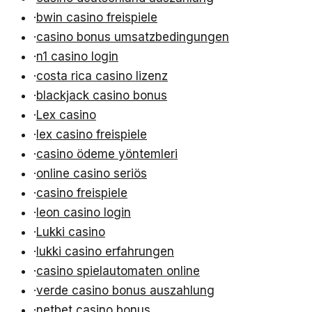
·
bwin casino freispiele
·
casino bonus umsatzbedingungen
·
n1 casino login
·
costa rica casino lizenz
·
blackjack casino bonus
·
Lex casino
·
lex casino freispiele
·
casino ödeme yöntemleri
·
online casino seriös
·
casino freispiele
·
leon casino login
·
Lukki casino
·
lukki casino erfahrungen
·
casino spielautomaten online
·
verde casino bonus auszahlung
·
netbet casino bonus